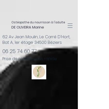
Ostéopathe du nourrisson à l'adulte
DE OLIVEIRA Marine
62 Av Jean Moulin, Le Carré D'Hort,
Bat A, 1er étage 34500 Béziers
06 25 74 60 77
Prise de rendez-vous rapide