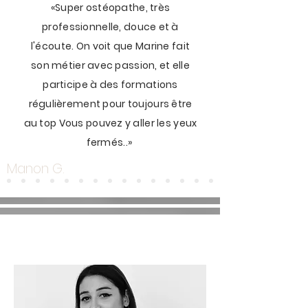
«Super ostéopathe, très
professionnelle, douce et à
l'écoute. On voit que Marine fait
TÉMOIGNAGES
son métier avec passion, et elle
participe à des formations
régulièrement pour toujours être
au top Vous pouvez y aller les yeux
fermés..»
Manon G.
Présentation