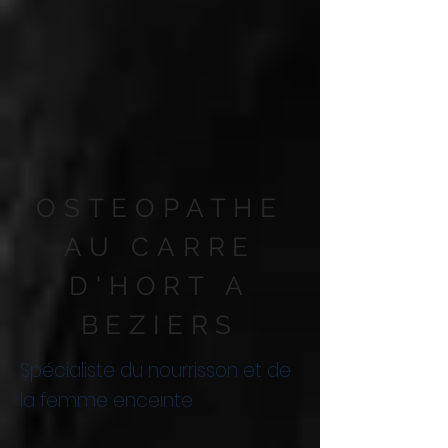
OSTEOPATHE
AU CARRE
D'HORT A
BEZIERS
Spécialiste du
nourrisson et de
la femme enceinte