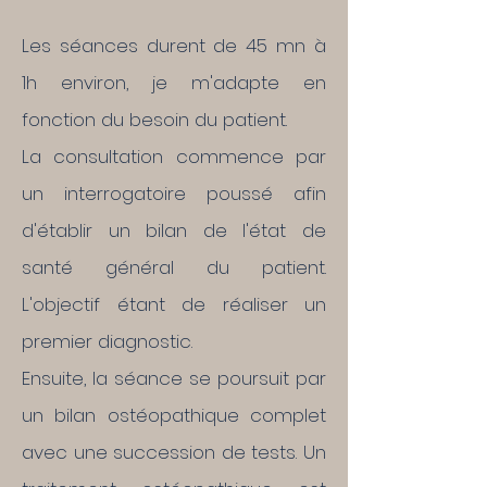
Les séances durent de 45 mn à
1h environ, je m'adapte en
fonction du besoin du patient.
La consultation commence par
un interrogatoire poussé afin
d'établir un bilan de l'état de
santé général du patient.
L'objectif étant de réaliser un
premier diagnostic.
Ensuite, la séance se poursuit par
un bilan ostéopathique complet
avec une succession de tests. Un